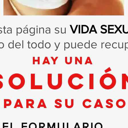
sta página su
VIDA SEX
o del todo y puede recu
hay una
solució
para su cas
 EL FORMULARIO