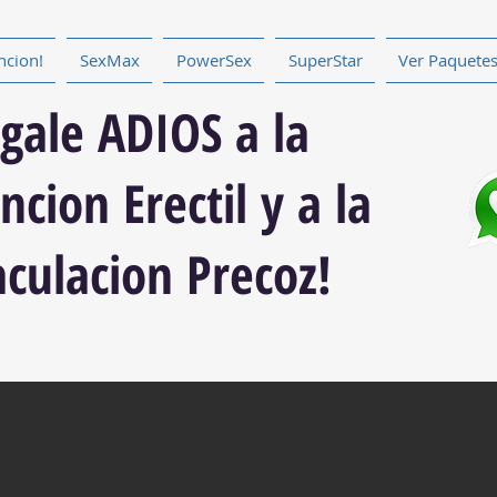
ncion!
SexMax
PowerSex
SuperStar
Ver Paquete
igale ADIOS a la
ncion Erectil y a la
culacion Precoz!