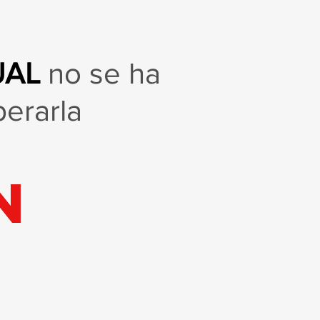
UAL
no se ha
perarla
n
o