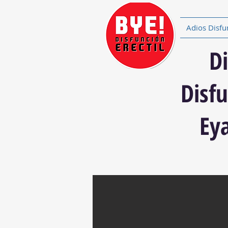
Adios Disfu
D
Disfu
Eya