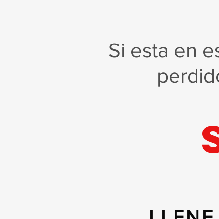
Si esta en e
perdid
LLENE