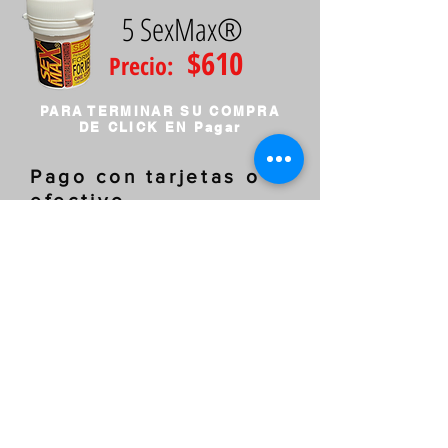
5 SexMax®
$610
Precio:
PARA TERMINAR SU COMPRA
DE CLICK EN Pagar
Pago con tarjetas o
efectivo
Pague con tarjetas de
crédito o débito o en
tiendas OXXO